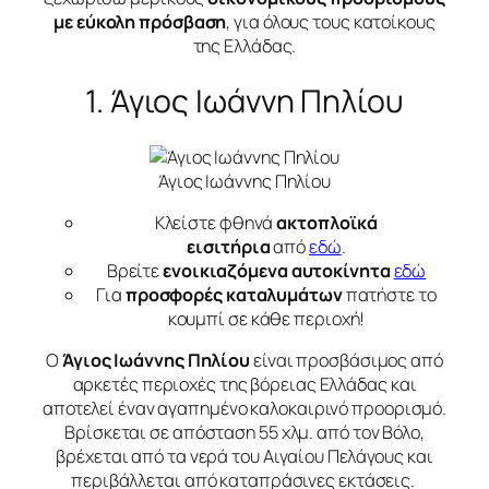
με εύκολη πρόσβαση
, για όλους τους κατοίκους
της Ελλάδας.
1. Άγιος Ιωάννη Πηλίου
Άγιος Ιωάννης Πηλίου
Κλείστε φθηνά
ακτοπλοϊκά
εισιτήρια
από
εδώ
.
Βρείτε
ενοικιαζόμενα αυτοκίνητα
εδώ
Για
προσφορές καταλυμάτων
πατήστε το
κουμπί σε κάθε περιοχή!
Ο
Άγιος Ιωάννης Πηλίου
είναι προσβάσιμος από
αρκετές περιοχές της βόρειας Ελλάδας και
αποτελεί έναν αγαπημένο καλοκαιρινό προορισμό.
Βρίσκεται σε απόσταση 55 χλμ. από τον Βόλο,
βρέχεται από τα νερά του Αιγαίου Πελάγους και
περιβάλλεται από καταπράσινες εκτάσεις.