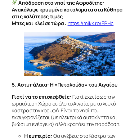
Απόδραση στο νησί της Αφροδίτης:
Ανακάλυψε κρυμμένα καταλύματα στα Κύθηρα
στις καλύτερες τιμές.
Μπες και κλείσε τώρα :
https://mikk.ro/EPHc
5. Αστυπάλαια: Η «Πεταλούδα» του Αιγαίου
Γιατί να το επισκεφθείς:
Γιατί έχει ίσως την
ωραιότερη Χώρα σε όλο το Αιγαίο, με το λευκό
κάστρο στην κορυφή. Είναι το νησί που
εκσυγχρονίζεται (με ηλεκτρικά αυτοκίνητα και
βιώσιμη ενέργεια) αλλά κρατάει την παράδοση.
Η εμπειρία:
Θα ανέβεις στο Κάστρο των