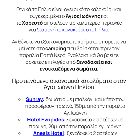
Γενικά το Πήλιο είναι ονειρικό το καλοκαίρι και
συγκεκριμένα ο
Άγιος Ιωάννης
και
το
Χορευτό
αποτελούν τις καλύτερες περιοχές
για
διαμονή το καλοκαίρι στο Πήλιο
.
Αν θέλετε να εξοικονομήσετε χρήματα μπορείτε να
μείνετε στο
camping
που βρίσκεται πριν την
παραλία Παπά Νερό. Εναλλακτικά θα βρείτε
αρκετές επιλογές από
ξενοδοχεία και
ενοικιαζόμενα δωμάτια
.
Προτεινόμενα οικονομικά καταλύματα στον
Άγιο Ιωάννη Πηλίου
Sunray
:
δωμάτια με μπαλκόνι και κήπο που
προσφέρουν πρωινό, 150μ. από την παραλία
Αγ. Ιωάννη
Hotel Evripides
:
ξενοδοχείο 2 αστέρων με
πρωινό, 20μ. από την παραλία Αγ. Ιωάννη
Anesis Hotel
:
ξενοδοχείο 2 αστέρων