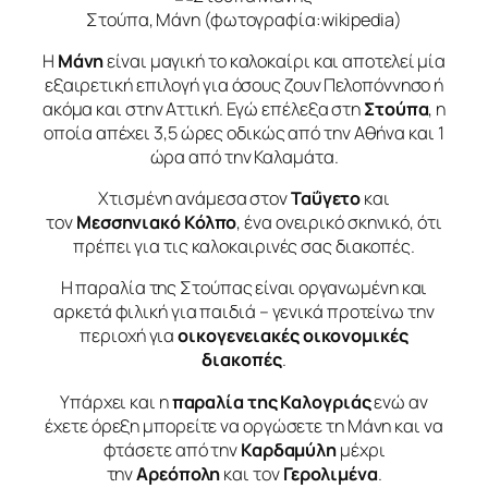
Στούπα, Μάνη (φωτογραφία:wikipedia)
Η
Μάνη
είναι μαγική το καλοκαίρι και αποτελεί μία
εξαιρετική επιλογή για όσους ζουν Πελοπόννησο ή
ακόμα και στην Αττική. Εγώ επέλεξα στη
Στούπα
, η
οποία απέχει 3,5 ώρες οδικώς από την Αθήνα και 1
ώρα από την Καλαμάτα.
Χτισμένη ανάμεσα στον
Ταΰγετο
και
τον
Μεσσηνιακό
Κόλπο
, ένα ονειρικό σκηνικό, ότι
πρέπει για τις καλοκαιρινές σας διακοπές.
Η παραλία της Στούπας είναι οργανωμένη και
αρκετά φιλική για παιδιά – γενικά προτείνω την
περιοχή για
οικογενειακές οικονομικές
διακοπές
.
Υπάρχει και η
παραλία της Καλογριάς
ενώ αν
έχετε όρεξη μπορείτε να οργώσετε τη Μάνη και να
φτάσετε από την
Καρδαμύλη
μέχρι
την
Αρεόπολη
και τον
Γερολιμένα
.