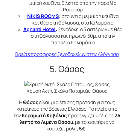
μικρή κουζίνα, 5 λεπτά από την παραλία
Ρουσούμ
NIKIS ROOMS
:
στούντιο με μικρή κουζίνα
και θέα στη θάλασσα, στα Καλαμάκια
Agnanti Hotel
:
ξενοδοχείο 3 αστέρων με θέα
στη θάλασσα και πρωινό, 50μ. από την
παραλία Καλαμάκια
Βρείτε προσφορές ξενοδοχείων στην Αλόννησο
5. Θάσος
Χρυσή Ακτή, Σκάλα Ποταμιάς, Θάσος
Η
Θάσος
είναι μια επίσης πρόταση για τους
κατοίκους της Βόρειας Ελλάδας. Το πλοίο από
την
Κεραμωτή Καβάλας
προσεγγίζει μόλις σε
35
λεπτά το Λιμένα Θάσου
, με το εισιτήριο να
κοστίζει μόλις
5€
.