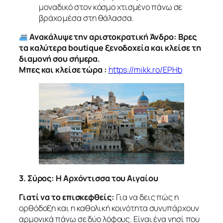
μοναδικό στον κόσμο χτισμένο πάνω σε
βράχο μέσα στη θάλασσα.
Ανακάλυψε την αριστοκρατική Άνδρο: Βρες
τα καλύτερα boutique ξενοδοχεία και κλείσε τη
διαμονή σου σήμερα.
Μπες και κλείσε τώρα :
https://mikk.ro/EPHb
3. Σύρος: Η Αρχόντισσα του Αιγαίου
Γιατί να το επισκεφθείς:
Για να δεις πώς η
ορθόδοξη και η καθολική κοινότητα συνυπάρχουν
αρμονικά πάνω σε δύο λόφους. Είναι ένα νησί που