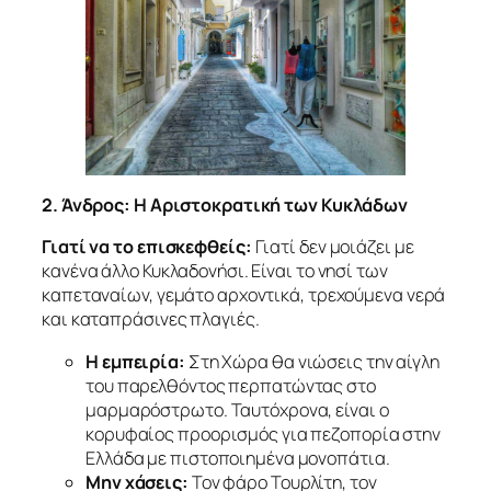
2. Άνδρος: Η Αριστοκρατική των Κυκλάδων
Γιατί να το επισκεφθείς:
Γιατί δεν μοιάζει με
κανένα άλλο Κυκλαδονήσι. Είναι το νησί των
καπεταναίων, γεμάτο αρχοντικά, τρεχούμενα νερά
και καταπράσινες πλαγιές.
Η εμπειρία:
Στη Χώρα θα νιώσεις την αίγλη
του παρελθόντος περπατώντας στο
μαρμαρόστρωτο. Ταυτόχρονα, είναι ο
κορυφαίος προορισμός για πεζοπορία στην
Ελλάδα με πιστοποιημένα μονοπάτια.
Μην χάσεις:
Τον φάρο Τουρλίτη, τον