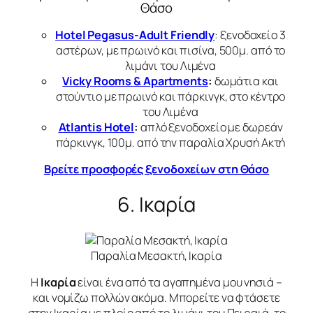
Θάσο
Hotel Pegasus-Adult Friendly
: ξενοδοχείο 3
αστέρων, με πρωινό και πισίνα, 500μ. από το
λιμάνι του Λιμένα
Vicky Rooms & Apartments
:
δωμάτια και
στούντιο με πρωινό και πάρκινγκ, στο κέντρο
του Λιμένα
Atlantis Hotel
:
απλό ξενοδοχείο με δωρεάν
πάρκινγκ, 100μ. από την παραλία Χρυσή Ακτή
Βρείτε προσφορές ξενοδοχείων στη Θάσο
6. Ικαρία
Παραλία Μεσακτή, Ικαρία
Η
Ικαρία
είναι ένα από τα αγαπημένα μου νησιά –
και νομίζω πολλών ακόμα. Μπορείτε να φτάσετε
στην Ικαρία με πλοίο από το λιμάνι του Πειραιά, το