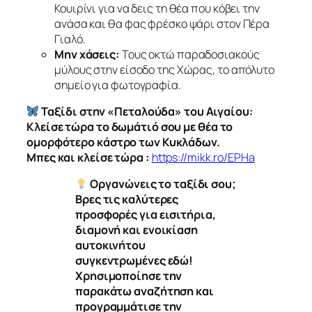
Κουιρίνι για να δεις τη θέα που κόβει την
ανάσα και θα φας φρέσκο ψάρι στον Πέρα
Γιαλό.
Μην χάσεις:
Τους οκτώ παραδοσιακούς
μύλους στην είσοδο της Χώρας, το απόλυτο
σημείο για φωτογραφία.
Ταξίδι στην «Πεταλούδα» του Αιγαίου:
Κλείσε τώρα το δωμάτιό σου με θέα το
ομορφότερο κάστρο των Κυκλάδων.
Μπες και κλείσε τώρα
:
https://mikk.ro/EPHa
Οργανώνεις το ταξίδι σου;
Βρες τις καλύτερες
προσφορές για εισιτήρια,
διαμονή και ενοικίαση
αυτοκινήτου
συγκεντρωμένες εδώ!
Χρησιμοποίησε την
παρακάτω αναζήτηση και
προγραμμάτισε την