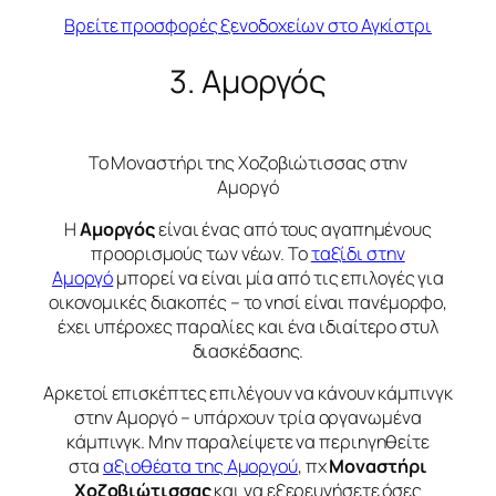
Βρείτε προσφορές ξενοδοχείων στο Αγκίστρι
3. Αμοργός
Το Μοναστήρι της Χοζοβιώτισσας στην
Αμοργό
Η
Αμοργός
είναι ένας από τους αγαπημένους
προορισμούς των νέων. Το
ταξίδι στην
Αμοργό
μπορεί να είναι μία από τις επιλογές για
οικονομικές διακοπές – το νησί είναι πανέμορφο,
έχει υπέροχες παραλίες και ένα ιδιαίτερο στυλ
διασκέδασης.
Αρκετοί επισκέπτες επιλέγουν να κάνουν κάμπινγκ
στην Αμοργό – υπάρχουν τρία οργανωμένα
κάμπινγκ. Μην παραλείψετε να περιηγηθείτε
στα
αξιοθέατα της Αμοργού
, πχ
Μοναστήρι
Χοζοβιώτισσας
και να εξερευνήσετε όσες