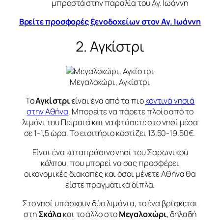
μπροστά στην παραλία του Αγ. Ιωάννη
Βρείτε προσφορές ξενοδοχείων στον Αγ. Ιωάννη
2. Αγκίστρι
Μεγαλοχώρι, Αγκίστρι
Το
Αγκίστρι
είναι ένα από τα πιο
κοντινά νησιά
στην Αθήνα
. Μπορείτε να πάρετε πλοίο από το
λιμάνι του Πειραιά και να φτάσετε στο νησί μέσα
σε 1-1,5 ώρα. Το εισιτήριο κοστίζει 13.50-19.50€.
Είναι ένα καταπράσινο νησί του Σαρωνικού
κόλπου, που μπορεί να σας προσφέρει
οικονομικές διακοπές και όσοι μένετε Αθήνα θα
είστε πραγματικά δίπλα.
Στο νησί υπάρχουν δύο λιμάνια, το ένα βρίσκεται
στη
Σκάλα
και το άλλο στο
Μεγαλοχώρι
, δηλαδή