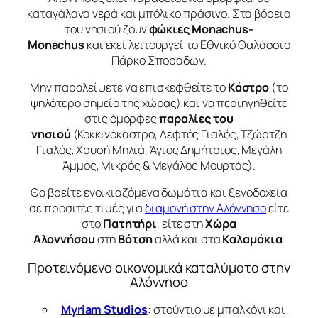
καταγάλανα νερά και μπόλικο πράσινο. Στα βόρεια
του νησιού ζουν
φώκιες Monachus-
Monachus
και εκεί λειτουργεί το Εθνικό Θαλάσσιο
Πάρκο Σποράδων.
Μην παραλείψετε να επισκεφθείτε το
Κάστρο
(το
ψηλότερο σημείο της χώρας) και να περιηγηθείτε
στις όμορφες
παραλίες του
νησιού
(Κοκκινόκαστρο, Λεφτός Γιαλός, Τζώρτζη
Γιαλός, Χρυσή Μηλιά, Άγιος Δημήτριος, Μεγάλη
Άμμος, Μικρός & Μεγάλος Μουρτάς).
Θα βρείτε ενοικιαζόμενα δωμάτια και ξενοδοχεία
σε προσιτές τιμές για
διαμονή στην Αλόννησο
είτε
στο
Πατητήρι
, είτε στη
Χώρα
Αλοννήσου
στη
Βότση
αλλά και στα
Καλαμάκια
.
Προτεινόμενα οικονομικά καταλύματα στην
Αλόννησο
Myriam Studios
:
στούντιο με μπαλκόνι και