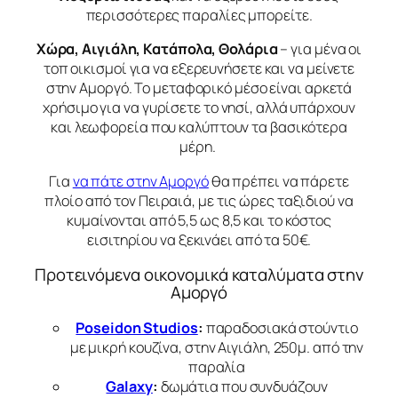
περισσότερες παραλίες μπορείτε.
Χώρα, Αιγιάλη, Κατάπολα, Θολάρια
– για μένα οι
τοπ οικισμοί για να εξερευνήσετε και να μείνετε
στην Αμοργό. Το μεταφορικό μέσο είναι αρκετά
χρήσιμο για να γυρίσετε το νησί, αλλά υπάρχουν
και λεωφορεία που καλύπτουν τα βασικότερα
μέρη.
Για
να πάτε στην Αμοργό
θα πρέπει να πάρετε
πλοίο από τον Πειραιά, με τις ώρες ταξιδιού να
κυμαίνονται από 5,5 ως 8,5 και το κόστος
εισιτηρίου να ξεκινάει από τα 50€.
Προτεινόμενα οικονομικά καταλύματα στην
Αμοργό
Poseidon Studios
:
παραδοσιακά στούντιο
με μικρή κουζίνα, στην Αιγιάλη, 250μ. από την
παραλία
Galaxy
:
δωμάτια που συνδυάζουν