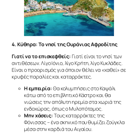
4. Κύθηρα: Το νησί της Ουράνιας Αφροδίτης
Γιατί να το επισκεφθείς:
Γιατί είναι το νησί των
αντιθέσεων. Λίγο Ιόνιο, λίγο Κρήτη, λίγο Κυκλάδες.
Είναι ο προορισμός για όποιον θέλει να «χαθεί» σε
κρυφές παραλίες και καταρράκτες.
Η εμπειρία:
Θα κολυμπήσεις στο Καψάλι
κάτω από το επιβλητικό Κάστρο και θα
νιώσεις την απόλυτη ηρεμία στα χωριά της
ενδοχώρας, όπως ο Μυλοπόταμος.
Μην χάσεις:
Τους καταρράκτες της
Φόνισσας – ένα σκηνικό που θυμίζει ζούγκλα
μέσα στην καρδιά του Αιγαίου.