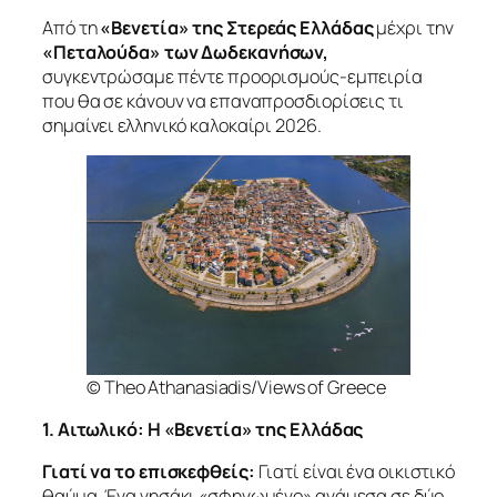
Από τη
«Βενετία» της Στερεάς Ελλάδας
μέχρι την
«Πεταλούδα» των Δωδεκανήσων,
συγκεντρώσαμε πέντε προορισμούς-εμπειρία
που θα σε κάνουν να επαναπροσδιορίσεις τι
σημαίνει ελληνικό καλοκαίρι 2026.
© Theo Athanasiadis/Views of Greece
1. Αιτωλικό: Η «Βενετία» της Ελλάδας
Γιατί να το επισκεφθείς:
Γιατί είναι ένα οικιστικό
θαύμα. Ένα νησάκι «σφηνωμένο» ανάμεσα σε δύο