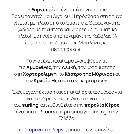
Η
Λήμνος
είναι ένα από τα νησιά του
Βορειοανατολικού Αιγαίου. Η πρόσβαση στη Λήμνο
γίνεται με πλοίο από το λιμάνι της Θεσσαλονίκης
(4 ώρες με ταχύπλοο και 7 ώρες με συμβατικό
πλοίο), με πλοίο από το λιμάνι της Καβάλας (4
ώρες), από το λιμάνι της Μυτιλήνης και
αεροπορικώς.
Το νησί έχει ιδιαίτερο ενδιαφέρον, με
τις
Αμμοθίνες
, την
Αλυκή
, τον υδροβιότοπο
στη
Χορταρόλιμνη
, το
Κάστρο της Μύρινας
και
την
Αρχαία Ηφαιστία
να κυριαρχούν.
Έχει μεγάλη έκταση και απαιτεί αρκετές μέρες για
να το εξερευνήσετε. Αν είστε λάτρεις
του
surfing
κατευθυνθείτε στην
παραλία Κέρος
,
ένα από τα διασημότερα σπορ για surfing στην
Ελλάδα.
Για
διαμονή στη Λήμνο
, μπορείτε να επιλέξετε