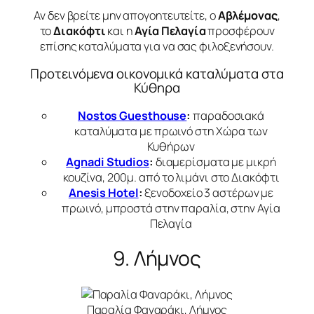
Αν δεν βρείτε μην απογοητευτείτε, ο
Αβλέμονας
,
το
Διακόφτι
και η
Αγία Πελαγία
προσφέρουν
επίσης καταλύματα για να σας φιλοξενήσουν.
Προτεινόμενα οικονομικά καταλύματα στα
Κύθηρα
Nostos Guesthouse
:
παραδοσιακά
καταλύματα με πρωινό στη Χώρα των
Κυθήρων
Agnadi Studios
:
διαμερίσματα με μικρή
κουζίνα, 200μ. από το λιμάνι στο Διακόφτι
Anesis Hotel
:
ξενοδοχείο 3 αστέρων με
πρωινό, μπροστά στην παραλία, στην Αγία
Πελαγία
9. Λήμνος
Παραλία Φαναράκι, Λήμνος