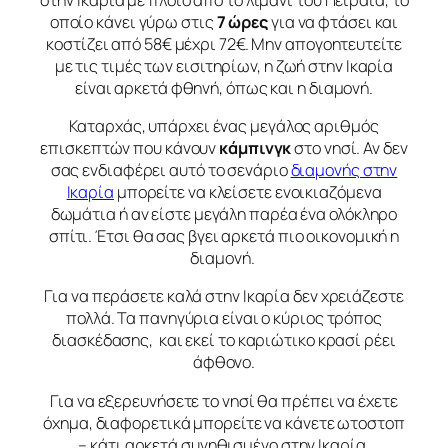
οποίο κάνει γύρω στις
7 ώρες
για να φτάσει και
κοστίζει από 58€ μέχρι 72€. Μην απογοητευτείτε
με τις τιμές των εισιτηρίων, η ζωή στην Ικαρία
είναι αρκετά φθηνή, όπως και η διαμονή.
Καταρχάς, υπάρχει ένας μεγάλος αριθμός
επισκεπτών που κάνουν
κάμπινγκ
στο νησί. Αν δεν
σας ενδιαφέρει αυτό το σενάριο
διαμονής στην
Ικαρία
μπορείτε να κλείσετε ενοικιαζόμενα
δωμάτια ή αν είστε μεγάλη παρέα ένα ολόκληρο
σπίτι. Έτσι θα σας βγει αρκετά πιο οικονομική η
διαμονή.
Για να περάσετε καλά στην Ικαρία δεν χρειάζεστε
πολλά. Τα πανηγύρια είναι ο κύριος τρόπος
διασκέδασης, και εκεί το καριώτικο κρασί ρέει
άφθονο.
Για να εξερευνήσετε το νησί θα πρέπει να έχετε
όχημα, διαφορετικά μπορείτε να κάνετε ωτοστοπ
– κάτι αρκετά συνηθισμένο στην Ικαρία.