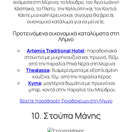
ανάμεσα στη Μύρινα, το Μούδρο, τον Άγιο Ιωάννη
Κάσπακα, το Πλατύ, την Καλλιόπη και τον Κοντιά.
Κάντε μια καλή έρευνα και σίγουρα θα βρείτε
οικονομικό κατάλυμα για να μείνετε.
Προτεινόμενα οικονομικά καταλύματα στη
Λήμνο
Artemis Traditional Hotel
:
παραδοσιακά
στούντιο με μικρή κουζίνα και πρωινό, 150μ.
από την παραλία Ρηχά Νερά στη Μύρινα
Thealassa
:
διαμερίσματα με εξοπλισμένη
κουζίνα, 10μ. από την παραλία Κέρος
Kyma
:
μοντέρνα δωμάτια με πρωινό και
μπαρ, κοντά στην παραλία του Μούδρου
Βρείτε προσφορές ξενοδοχείων στη Λήμνο
10. Στούπα Μάνης