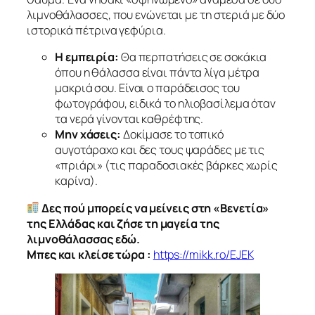
λιμνοθάλασσες, που ενώνεται με τη στεριά με δύο
ιστορικά πέτρινα γεφύρια.
Η εμπειρία:
Θα περπατήσεις σε σοκάκια
όπου η θάλασσα είναι πάντα λίγα μέτρα
μακριά σου. Είναι ο παράδεισος του
φωτογράφου, ειδικά το ηλιοβασίλεμα όταν
τα νερά γίνονται καθρέφτης.
Μην χάσεις:
Δοκίμασε το τοπικό
αυγοτάραχο και δες τους ψαράδες με τις
«πριάρι» (τις παραδοσιακές βάρκες χωρίς
καρίνα).
Δες πού μπορείς να μείνεις στη «Βενετία»
της Ελλάδας και ζήσε τη μαγεία της
λιμνοθάλασσας εδώ.
Μπες και κλείσε τώρα :
https://mikk.ro/EJEK