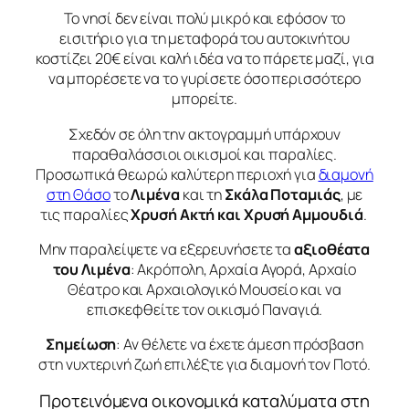
Το νησί δεν είναι πολύ μικρό και εφόσον το
εισιτήριο για τη μεταφορά του αυτοκινήτου
κοστίζει 20€ είναι καλή ιδέα να το πάρετε μαζί, για
να μπορέσετε να το γυρίσετε όσο περισσότερο
μπορείτε.
Σχεδόν σε όλη την ακτογραμμή υπάρχουν
παραθαλάσσιοι οικισμοί και παραλίες.
Προσωπικά θεωρώ καλύτερη περιοχή για
διαμονή
στη Θάσο
το
Λιμένα
και τη
Σκάλα Ποταμιάς
, με
τις παραλίες
Χρυσή Ακτή και Χρυσή Αμμουδιά
.
Μην παραλείψετε να εξερευνήσετε τα
αξιοθέατα
του Λιμένα
: Ακρόπολη, Αρχαία Αγορά, Αρχαίο
Θέατρο και Αρχαιολογικό Μουσείο και να
επισκεφθείτε τον οικισμό Παναγιά.
Σημείωση
: Αν θέλετε να έχετε άμεση πρόσβαση
στη νυχτερινή ζωή επιλέξτε για διαμονή τον Ποτό.
Προτεινόμενα οικονομικά καταλύματα στη