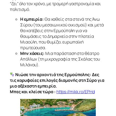
“ζει” όλο τον χρόνο, με τρομερή γαστρονομία και
πολιτισμό.
Η εμπειρία:
Θα χαθείς στα στενά της Άνω
Σύρου (του μεσαιωνικού οικισμού) και μετά
θα κατέβεις στην Ερμούπολη για να
θαυμάσεις το Δημαρχείο στην πλατεία
Μιαούλη, που θυμίζει ευρωπαϊκή
πρωτεύουσα.
Μην χάσεις:
Μια παράσταση στο θέατρο
Απόλλων (τη μικρογραφία της Σκάλας του
Μιλάνου).
Νιώσε την αρχοντιά της Ερμούπολης: Δες
τις κορυφαίες επιλογές διαμονής στη Σύρο για
μια αξέχαστη εμπειρία.
Μπες και κλείσε τώρα :
https://mikk.ro/EPHd