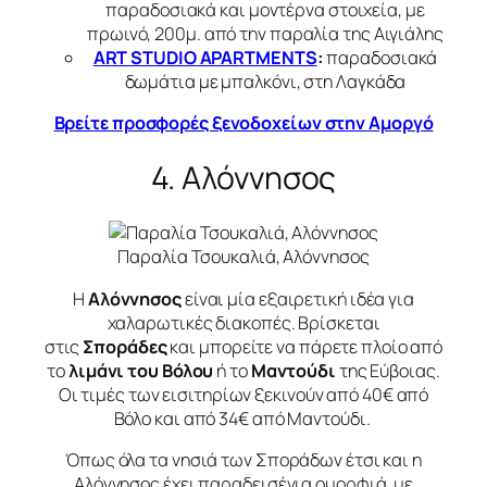
παραδοσιακά και μοντέρνα στοιχεία, με
πρωινό, 200μ. από την παραλία της Αιγιάλης
ART STUDIO APARTMENTS
:
παραδοσιακά
δωμάτια με μπαλκόνι, στη Λαγκάδα
Βρείτε προσφορές ξενοδοχείων στην Αμοργό
4. Αλόννησος
Παραλία Τσουκαλιά, Αλόννησος
Η
Αλόννησος
είναι μία εξαιρετική ιδέα για
χαλαρωτικές διακοπές. Βρίσκεται
στις
Σποράδες
και μπορείτε να πάρετε πλοίο από
το
λιμάνι του Βόλου
ή το
Μαντούδι
της Εύβοιας.
Οι τιμές των εισιτηρίων ξεκινούν από 40€ από
Βόλο και από 34€ από Μαντούδι.
Όπως όλα τα νησιά των Σποράδων έτσι και η
Αλόννησος έχει παραδεισένια ομορφιά, με