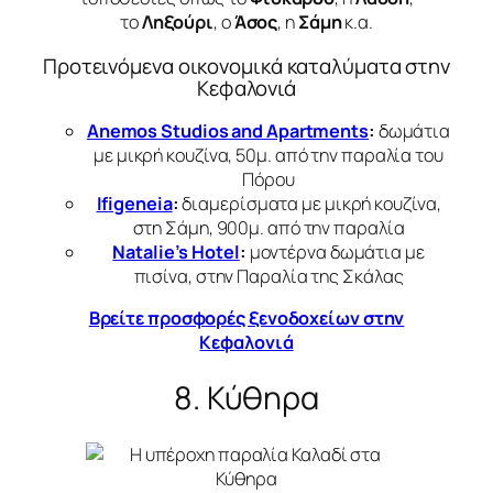
το
Ληξούρι
, ο
Άσος
, η
Σάμη
κ.α.
Προτεινόμενα οικονομικά καταλύματα στην
Κεφαλονιά
Anemos Studios and Apartments
:
δωμάτια
με μικρή κουζίνα, 50μ. από την παραλία του
Πόρου
Ifigeneia
:
διαμερίσματα με μικρή κουζίνα,
στη Σάμη, 900μ. από την παραλία
Natalie’s Hotel
:
μοντέρνα δωμάτια με
πισίνα, στην Παραλία της Σκάλας
Βρείτε προσφορές ξενοδοχείων στην
Κεφαλονιά
8. Κύθηρα