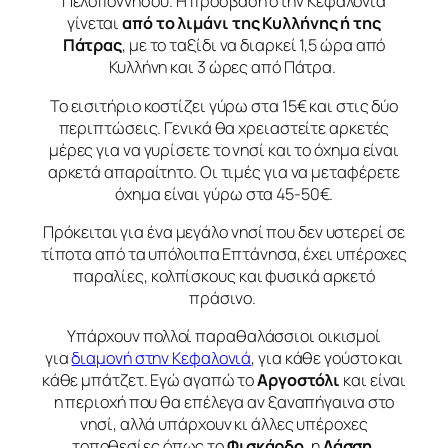
Πελοποννήσου. Η πρόσβαση στην Κεφαλονιά
γίνεται
από το λιμάνι της Κυλλήνης ή της
Πάτρας
, με το ταξίδι να διαρκεί 1,5 ώρα από
Κυλλήνη και 3 ώρες από Πάτρα.
Το εισιτήριο κοστίζει γύρω στα 15€ και στις δύο
περιπτώσεις. Γενικά θα χρειαστείτε αρκετές
μέρες για να γυρίσετε το νησί και το όχημα είναι
αρκετά απαραίτητο. Οι τιμές για να μεταφέρετε
όχημα είναι γύρω στα 45-50€.
Πρόκειται για ένα μεγάλο νησί που δεν υστερεί σε
τίποτα από τα υπόλοιπα Επτάνησα, έχει υπέροχες
παραλίες, κολπίσκους και φυσικά αρκετό
πράσινο.
Υπάρχουν πολλοί παραθαλάσσιοι οικισμοί
για
διαμονή στην Κεφαλονιά
, για κάθε γούστο και
κάθε μπάτζετ. Εγώ αγαπώ το
Αργοστόλι
και είναι
η περιοχή που θα επέλεγα αν ξαναπήγαινα στο
νησί, αλλά υπάρχουν κι άλλες υπέροχες
τοποθεσίες όπως το
Φισκάρδο
, η
Λάσση
,