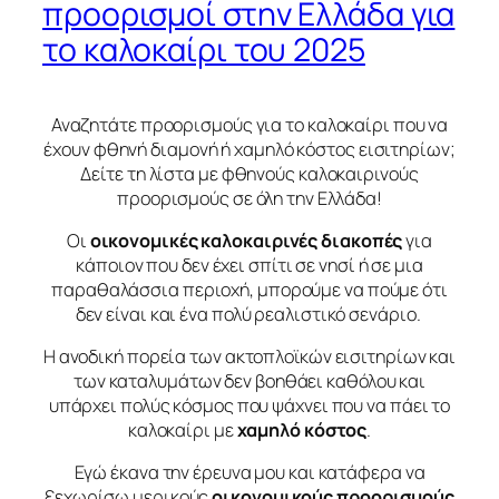
προορισμοί στην Ελλάδα για
το καλοκαίρι του 2025
Αναζητάτε προορισμούς για το καλοκαίρι που να
έχουν φθηνή διαμονή ή χαμηλό κόστος εισιτηρίων;
Δείτε τη λίστα με φθηνούς καλοκαιρινούς
προορισμούς σε όλη την Ελλάδα!
Οι
οικονομικές καλοκαιρινές διακοπές
για
κάποιον που δεν έχει σπίτι σε νησί ή σε μια
παραθαλάσσια περιοχή, μπορούμε να πούμε ότι
δεν είναι και ένα πολύ ρεαλιστικό σενάριο.
Η ανοδική πορεία των ακτοπλοϊκών εισιτηρίων και
των καταλυμάτων δεν βοηθάει καθόλου και
υπάρχει πολύς κόσμος που ψάχνει που να πάει το
καλοκαίρι με
χαμηλό κόστος
.
Εγώ έκανα την έρευνα μου και κατάφερα να
ξεχωρίσω μερικούς
οικονομικούς προορισμούς