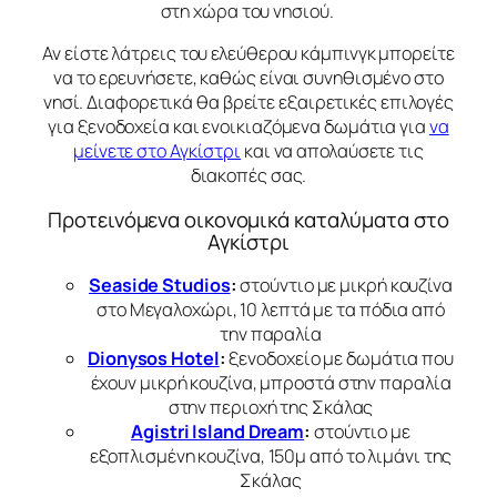
στη χώρα του νησιού.
Αν είστε λάτρεις του ελεύθερου κάμπινγκ μπορείτε
να το ερευνήσετε, καθώς είναι συνηθισμένο στο
νησί. Διαφορετικά θα βρείτε εξαιρετικές επιλογές
για ξενοδοχεία και ενοικιαζόμενα δωμάτια για
να
μείνετε στο Αγκίστρι
και να απολαύσετε τις
διακοπές σας.
Προτεινόμενα οικονομικά καταλύματα στο
Αγκίστρι
Seaside Studios
:
στούντιο με μικρή κουζίνα
στο Μεγαλοχώρι, 10 λεπτά με τα πόδια από
την παραλία
Dionysos Hotel
:
ξενοδοχείο με δωμάτια που
έχουν μικρή κουζίνα, μπροστά στην παραλία
στην περιοχή της Σκάλας
Agistri Island Dream
:
στούντιο με
εξοπλισμένη κουζίνα, 150μ από το λιμάνι της
Σκάλας