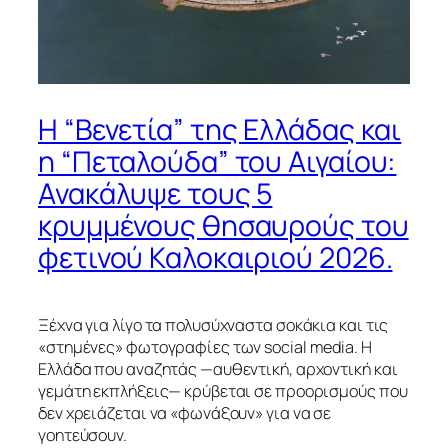
Η “Βενετία” της Ελλάδας και
η “Πεταλούδα” του Αιγαίου:
Ανακάλυψε τους 5
κρυμμένους θησαυρούς του
φετινού Καλοκαιριού 2026.
Ξέχνα για λίγο τα πολυσύχναστα σοκάκια και τις
«στημένες» φωτογραφίες των social media. Η
Ελλάδα που αναζητάς —αυθεντική, αρχοντική και
γεμάτη εκπλήξεις— κρύβεται σε προορισμούς που
δεν χρειάζεται να «φωνάξουν» για να σε
γοητεύσουν.