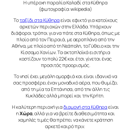
Η υπέροχη παραλία Καλαδί στα Κύθηρα
(φωτογραφία:wikipedia)
Το
ταξίδι στα Κύθηρα
είναι εφικτό για κατοίκους
αρκετών περιοχών στην Ελλάδα. Υπάρχουν
διάφοροι τρόποι για να πάτε στα Κύθηρα, όπως με
πλοίο από τον Πειραιά, με αεροπλάνο από την
Αθήνα, με πλοίο από τη Νεάπολη, το Γύθειο και την
Κίσσαμο Χανίων. Τα ακτοπλοϊκά εισιτήρια
κοστίζουν το πολύ 22€ και έτσι γίνεται ένας
προσιτός προορισμός.
Το νησί έχει μεγάλη ομορφιά και είναι ιδανικό να
σας προσφέρει έναν μοναδικό αέρα, που θυμίζει
από τη μία τα Επτάνησα, από την άλλη τις
Κυκλάδες αλλά μπορεί και την Κρήτη.
Η καλύτερη περιοχή για
διαμονή στα Κύθηρα
είναι
η
Χώρα
, αλλά για να βρείτε διαθεσιμότητα και
χαμηλές τιμές θα πρέπει να κάνετε κράτηση
αρκετό καιρό πριν.