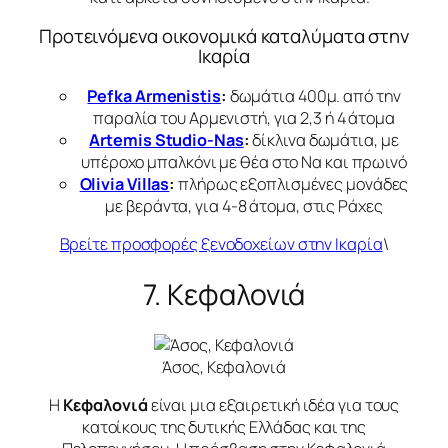
Προτεινόμενα οικονομικά καταλύματα στην
Ικαρία
Pefka Armenistis
:
δωμάτια 400μ. από την
παραλία του Αρμενιστή, για 2,3 ή 4 άτομα
Artemis Studio-Nas
:
δίκλινα δωμάτια, με
υπέροχο μπαλκόνι με θέα στο Να και πρωινό
Olivia Villas
:
πλήρως εξοπλισμένες μονάδες
με βεράντα, για 4-8 άτομα, στις Ράχες
Βρείτε προσφορές ξενοδοχείων στην Ικαρία
\
7. Κεφαλονιά
Άσος, Κεφαλονιά
Η
Κεφαλονιά
είναι μια εξαιρετική ιδέα για τους
κατοίκους της δυτικής Ελλάδας και της