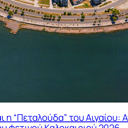
αι η “Πεταλούδα” του Αιγαίου: 
υ φετινού Καλοκαιριού 2026.