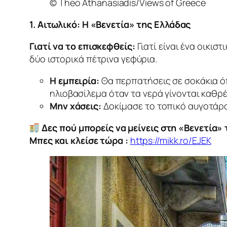
© Theo Athanasiadis/Views of Greece
1. Αιτωλικό: Η «Βενετία» της Ελλάδας
Γιατί να το επισκεφθείς:
Γιατί είναι ένα οικι
δύο ιστορικά πέτρινα γεφύρια.
Η εμπειρία:
Θα περπατήσεις σε σοκάκια όπ
ηλιοβασίλεμα όταν τα νερά γίνονται καθρ
Μην χάσεις:
Δοκίμασε το τοπικό αυγοτάραχ
Δες πού μπορείς να μείνεις στη «Βενετία»
Μπες και κλείσε τώρα :
https://mikk.ro/EJEK