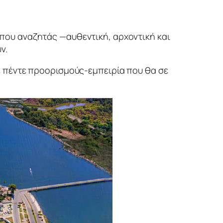
α που αναζητάς —αυθεντική, αρχοντική και
ν.
 πέντε προορισμούς-εμπειρία που θα σε