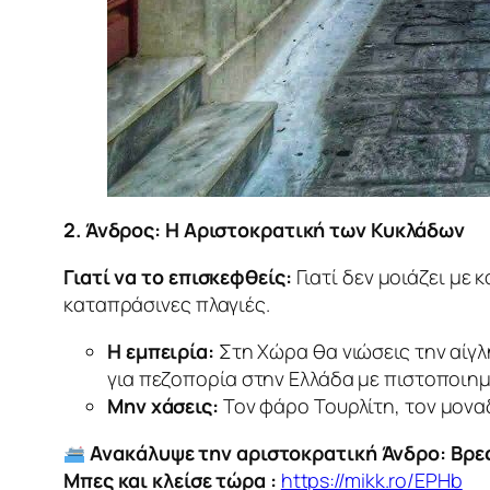
2. Άνδρος: Η Αριστοκρατική των Κυκλάδων
Γιατί να το επισκεφθείς:
Γιατί δεν μοιάζει με 
καταπράσινες πλαγιές.
Η εμπειρία:
Στη Χώρα θα νιώσεις την αίγ
για πεζοπορία στην Ελλάδα με πιστοποιη
Μην χάσεις:
Τον φάρο Τουρλίτη, τον μονα
Ανακάλυψε την αριστοκρατική Άνδρο: Βρες 
Μπες και κλείσε τώρα :
https://mikk.ro/EPHb