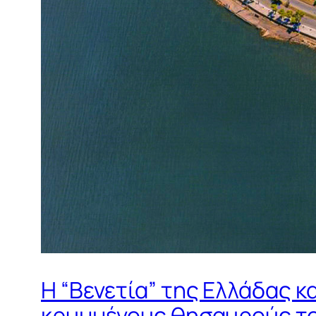
Η “Βενετία” της Ελλάδας κ
κρυμμένους θησαυρούς το