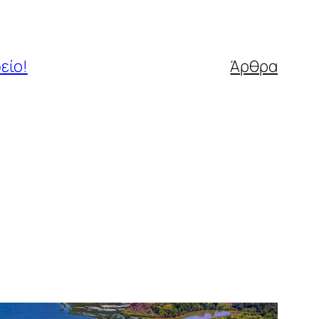
είο!
Άρθρα