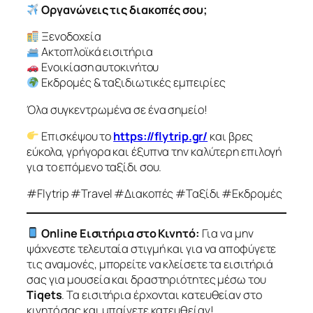
Οργανώνεις τις διακοπές σου;
Ξενοδοχεία
Ακτοπλοϊκά εισιτήρια
Ενοικίαση αυτοκινήτου
Εκδρομές & ταξιδιωτικές εμπειρίες
Όλα συγκεντρωμένα σε ένα σημείο!
Επισκέψου το
https://flytrip.gr/
και βρες
εύκολα, γρήγορα και έξυπνα την καλύτερη επιλογή
για το επόμενο ταξίδι σου.
#Flytrip #Travel #Διακοπές #Ταξίδι #Εκδρομές
Online Εισιτήρια στο Κινητό:
Για να μην
ψάχνεστε τελευταία στιγμή και για να αποφύγετε
τις αναμονές, μπορείτε να κλείσετε τα εισιτήριά
σας για μουσεία και δραστηριότητες μέσω του
Tiqets
. Τα εισιτήρια έρχονται κατευθείαν στο
κινητό σας και μπαίνετε κατευθείαν!