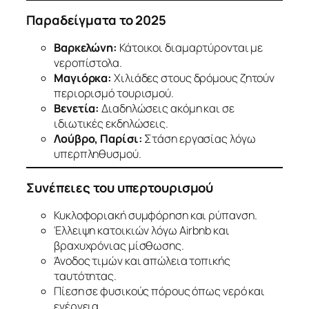
Παραδείγματα το 2025
Βαρκελώνη:
Κάτοικοι διαμαρτύρονται με
νεροπίστολα.
Μαγιόρκα:
Χιλιάδες στους δρόμους ζητούν
περιορισμό τουρισμού.
Βενετία:
Διαδηλώσεις ακόμη και σε
ιδιωτικές εκδηλώσεις.
Λούβρο, Παρίσι:
Στάση εργασίας λόγω
υπερπληθυσμού.
Συνέπειες του υπερτουρισμού
Κυκλοφοριακή συμφόρηση και ρύπανση.
Έλλειψη κατοικιών λόγω Airbnb και
βραχυχρόνιας μίσθωσης.
Άνοδος τιμών και απώλεια τοπικής
ταυτότητας.
Πίεση σε φυσικούς πόρους όπως νερό και
ενέργεια.