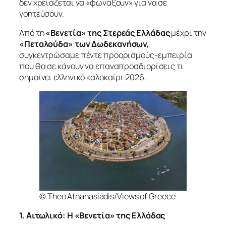
δεν χρειάζεται να «φωνάξουν» για να σε
γοητεύσουν.
Από τη
«Βενετία» της Στερεάς Ελλάδας
μέχρι την
«Πεταλούδα» των Δωδεκανήσων,
συγκεντρώσαμε πέντε προορισμούς-εμπειρία
που θα σε κάνουν να επαναπροσδιορίσεις τι
σημαίνει ελληνικό καλοκαίρι 2026.
© Theo Athanasiadis/Views of Greece
1. Αιτωλικό: Η «Βενετία» της Ελλάδας