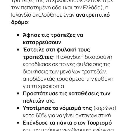
τράπεζές της να χρεοκοπούν. Αντίθετα με
την πεπατημένη οδό (και την Ελλάδα), η
Ισλανδία ακολούθησε έναν
ανατρεπτικό
δρόμο
:
Άφησε τις τράπεζες να
καταρρεύσουν
.
Έστειλε στη φυλακή τους
τραπεζίτες
: Η ισλανδική δικαιοσύνη
καταδίκασε σε ποινές φυλάκισης τις
διοικήσεις των μεγάλων τραπεζών,
αποδίδοντάς τους άμεσα την ευθύνη
για τη χρεοκοπία
Προστάτευσε τις καταθέσεις των
πολιτών
της.
Υποτίμησε το νόμισμά της
(κορώνα)
κατά 60% για να γίνει ανταγωνιστική.
Επένδυσε τα πάντα στον Τουρισμό
και την πράσινη γεωθερμική ενέργεια.