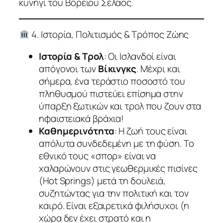
κυνήγι του Βόρειου Σέλαος.
4. Ιστορία, Πολιτισμός & Τρόπος Ζώης
Ιστορία & Τρολ
: Οι Ισλανδοί είναι
απόγονοι των
Βίκινγκς
. Μέχρι και
σήμερα, ένα τεράστιο ποσοστό του
πληθυσμού πιστεύει επίσημα στην
ύπαρξη ξωτικών και τρολ που ζουν στα
ηφαιστειακά βράχια!
Καθημερινότητα
: Η ζωή τους είναι
απόλυτα συνδεδεμένη με τη φύση. Το
εθνικό τους «σπορ» είναι να
χαλαρώνουν στις γεωθερμικές πισίνες
(Hot Springs) μετά τη δουλειά,
συζητώντας για την πολιτική και τον
καιρό. Είναι εξαιρετικά φιλήσυχοι (η
χώρα δεν έχει στρατό και η