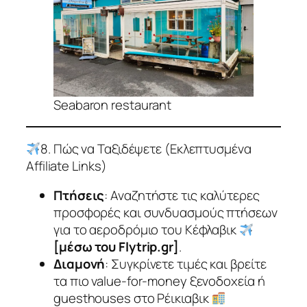
Seabaron restaurant
8. Πώς να Ταξιδέψετε (Εκλεπτυσμένα
Affiliate Links)
Πτήσεις
: Αναζητήστε τις καλύτερες
προσφορές και συνδυασμούς πτήσεων
για το αεροδρόμιο του Κέφλαβικ
[μέσω του Flytrip.gr]
.
Διαμονή
: Συγκρίνετε τιμές και βρείτε
τα πιο value-for-money ξενοδοχεία ή
guesthouses στο Ρέικιαβικ