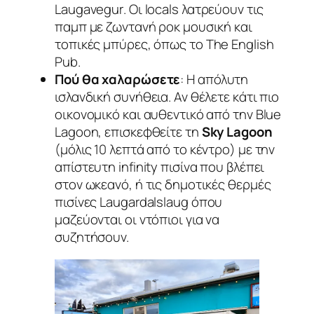
Laugavegur
. Οι locals λατρεύουν τις
παμπ με ζωντανή ροκ μουσική και
τοπικές μπύρες, όπως το
The English
Pub
.
Πού θα χαλαρώσετε
: Η απόλυτη
ισλανδική συνήθεια. Αν θέλετε κάτι πιο
οικονομικό και αυθεντικό από την Blue
Lagoon, επισκεφθείτε τη
Sky Lagoon
(μόλις 10 λεπτά από το κέντρο) με την
απίστευτη infinity πισίνα που βλέπει
στον ωκεανό, ή τις δημοτικές θερμές
πισίνες
Laugardalslaug
όπου
μαζεύονται οι ντόπιοι για να
συζητήσουν.