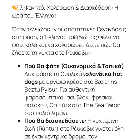
7. Φαγητό, Χαλάρωση & Διασκέδαση: Η
ώρα του Έλληνα!
Όταν τελειώσουν οι απαιτητικές ξεναγήσεις
στη φύση, ο Έλληνας ταξιδιώτης θέλει να
φάει καλά και να χαλαρώσει. Δείτε πώς θα
ζήσετε τη νύχτα στο Ρέικιαβικ:
Πού θα φάτε (Οικονομικά & Τοπικά)
:
Δοκιμάστε τα θρυλικά
ισλανδικά hot
dogs
με αρνίσιο κρέας στο
Bæjarins
Beztu Pylsur
. Για αυθεντική
ψαρόσουπα και σουβλάκι φρέσκου
αστακού, θα πάτε στο
The Sea Baron
στο παλιό λιμάνι.
Πού θα διασκεδάσετε
: Η νυχτερινή
ζωή (Rúntur) στο Ρέικιαβικ γίνεται όλη
σε έναν κεντρικό δρόμο, τον