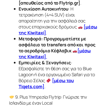
[απευθείας από το Flytrip.gr]
.
Ενοικίαση Αυτοκινήτου
: Η
τετρακίνηση (4×4 SUV) είναι
απαραίτητη για την ασφάλειά σας
στους επαρχιακούς δρόμους
[μέσω
της Kiwitaxi]
.
Μεταφορά: Προγραμματίστε με
ασφάλεια τα transfers από και προς
το αεροδρόμιο Κέφλαβικ
[μέσω
της Kiwitaxi]
.
Εμπειρίες & Ξεναγήσεις
:
Εξασφαλίστε τη θέση σας για το Blue
Lagoon ή ένα οργανωμένο Safari για το
Βόρειο Σέλας
[μέσω του
Tiqets.com]
.
9. Plus Υπηρεσία Flytrip: Γνώρισε την
Ισλανδία με έναν Local