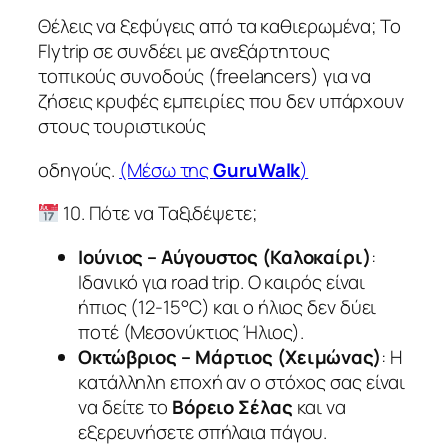
Θέλεις να ξεφύγεις από τα καθιερωμένα; Το
Flytrip σε συνδέει με ανεξάρτητους
τοπικούς συνοδούς (freelancers) για να
ζήσεις κρυφές εμπειρίες που δεν υπάρχουν
στους τουριστικούς
οδηγούς.
(Μέσω της
GuruWalk
)
10. Πότε να Ταξιδέψετε;
Ιούνιος – Αύγουστος (Καλοκαίρι)
:
Ιδανικό για road trip. Ο καιρός είναι
ήπιος (12-15°C) και ο ήλιος δεν δύει
ποτέ (Μεσονύκτιος Ήλιος).
Οκτώβριος – Μάρτιος (Χειμώνας)
: Η
κατάλληλη εποχή αν ο στόχος σας είναι
να δείτε το
Βόρειο Σέλας
και να
εξερευνήσετε σπήλαια πάγου.