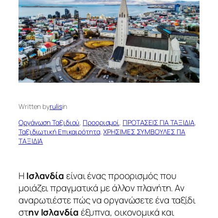
Written by
rulis
in
Οργάνωση Ταξιδιού
, 
Προορισμοί
, 
ΠΡΟΤΑΣΕΙΣ ΓΙΑ ΤΑΞΙΔΙΑ
, 
Ταξιδιωτική Επικαιρότητα
, 
ΧΡΗΣΙΜΕΣ ΣΥΜΒΟΥΛΕΣ ΓΙΑ
ΤΑΞΙΔΙΑ
Η
Ισλανδία
είναι ένας προορισμός που
μοιάζει πραγματικά με άλλον πλανήτη. Αν
αναρωτιέστε πώς να οργανώσετε ένα ταξίδι
στ
ην Ισλανδία
έξυπνα, οικονομικά και