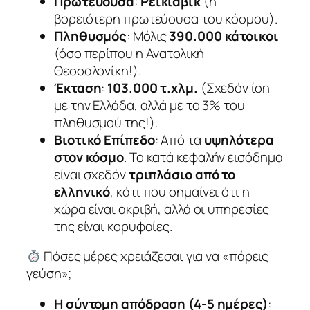
Πρωτεύουσα
:
Ρέικιαβικ
(η
βορειότερη πρωτεύουσα του κόσμου).
Πληθυσμός
: Μόλις
390.000 κάτοικοι
(όσο περίπου η Ανατολική
Θεσσαλονίκη!).
Έκταση
:
103.000 τ.χλμ.
(Σχεδόν ίση
με την Ελλάδα, αλλά με το 3% του
πληθυσμού της!).
Βιοτικό Επίπεδο
: Από τα
υψηλότερα
στον κόσμο
. Το κατά κεφαλήν εισόδημα
είναι σχεδόν
τριπλάσιο από το
ελληνικό
, κάτι που σημαίνει ότι η
χώρα είναι ακριβή, αλλά οι υπηρεσίες
της είναι κορυφαίες.
Πόσες μέρες χρειάζεσαι για να «πάρεις
γεύση»;
Η σύντομη απόδραση (4-5 ημέρες)
: