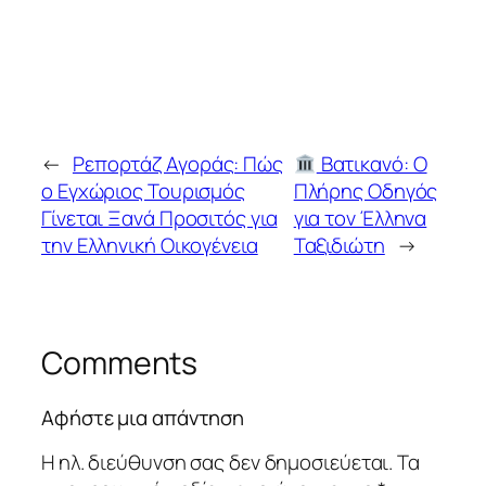
←
Ρεπορτάζ Αγοράς: Πώς
Βατικανό: Ο
ο Εγχώριος Τουρισμός
Πλήρης Οδηγός
Γίνεται Ξανά Προσιτός για
για τον Έλληνα
την Ελληνική Οικογένεια
Ταξιδιώτη
→
Comments
Αφήστε μια απάντηση
Η ηλ. διεύθυνση σας δεν δημοσιεύεται.
Τα