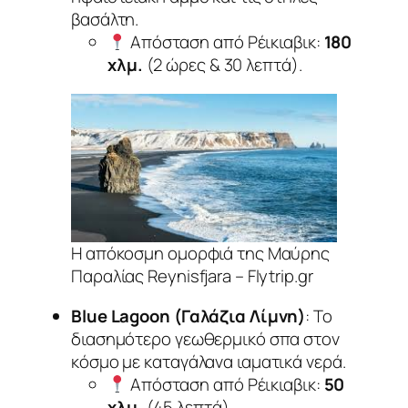
βασάλτη.
Απόσταση από Ρέικιαβικ
:
180
χλμ.
(2 ώρες & 30 λεπτά).
Η απόκοσμη ομορφιά της Μαύρης
Παραλίας Reynisfjara – Flytrip.gr
Blue Lagoon (Γαλάζια Λίμνη)
: Το
διασημότερο γεωθερμικό σπα στον
κόσμο με καταγάλανα ιαματικά νερά.
Απόσταση από Ρέικιαβικ
:
50
χλμ.
(45 λεπτά)