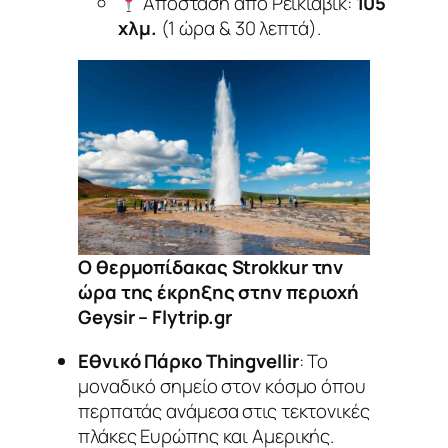
Απόσταση από Ρέικιαβικ
:
105
χλμ.
(1 ώρα & 30 λεπτά).
Ο θερμοπίδακας Strokkur την
ώρα της έκρηξης στην περιοχή
Geysir – Flytrip.gr
Εθνικό Πάρκο Thingvellir
: Το
μοναδικό σημείο στον κόσμο όπου
περπατάς ανάμεσα στις τεκτονικές
πλάκες Ευρώπης και Αμερικής.