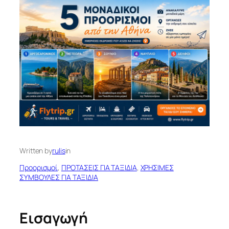
Written by
rulis
in
Προορισμοί
, 
ΠΡΟΤΑΣΕΙΣ ΓΙΑ ΤΑΞΙΔΙΑ
, 
ΧΡΗΣΙΜΕΣ
ΣΥΜΒΟΥΛΕΣ ΓΙΑ ΤΑΞΙΔΙΑ
Εισαγωγή